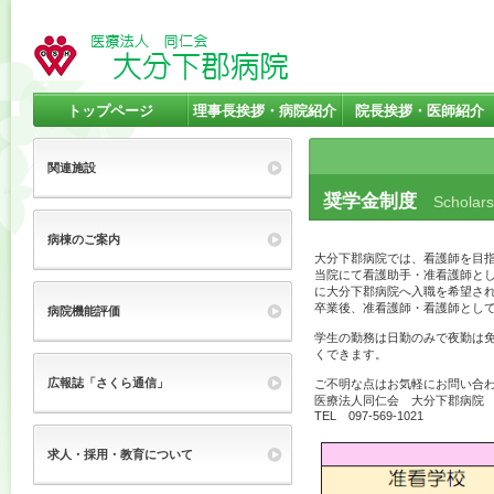
トップページ
理事長挨拶・病院紹介
院長挨拶・医師紹介
関連施設
奨学金制度
Scholars
病棟のご案内
大分下郡病院では、看護師を目
当院にて看護助手・准看護師と
に大分下郡病院へ入職を希望さ
卒業後、准看護師・看護師とし
病院機能評価
学生の勤務は日勤のみで夜勤は
くできます。
広報誌「さくら通信」
ご不明な点はお気軽にお問い合
医療法人同仁会 大分下郡病院
TEL 097-569-1021
求人・採用・教育について