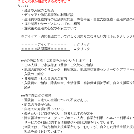
Q.どんな事が相談できるのですか？
A．↓↓↓
・受診や入院のご相談
・デイケアや訪問看護等の利用相談
・生活費や医療費等の経済的な問題（障害年金・自立支援医療・生活保護の
・福祉制度やサービスについてのご相談
・退院後の生活の心配や不安について
※デイケア・訪問看護について詳しくお知りになりたい方は下記をクリック
＝＝＝＝＝デイケア＝＝＝＝＝
←クリック
＝＝＝＝＝訪問看護＝＝＝＝＝
←クリック
●その他にも様々な相談をお受けいたします！！
・ご本人様、ご家族様より受診・ご入院のご相談
・地域の病院やクリニック、福祉施設、地域包括支援センターやケアマネー
入院のご紹介
・各種制度・社会資源のご案内
・入院費のご相談、障害年金、生活保護、精神保健福祉手帳、自立支援医療
続き
●●在宅生活のご相談
・退院後、自宅での生活について不安がある。
・病気の再発が心配
・自宅での介護に困っている
・働きたいけど自信がない、他者と話すのが苦手
・障害福祉サービス（グループホーム入所、作業所利用、ヘルパー利用等）
サービスの利用に関する情報提供や連絡調整を行っています。
（当院では、「特定相談支援事業所しもごおり」が、自立した日常生活支援
相談を受け付けています）