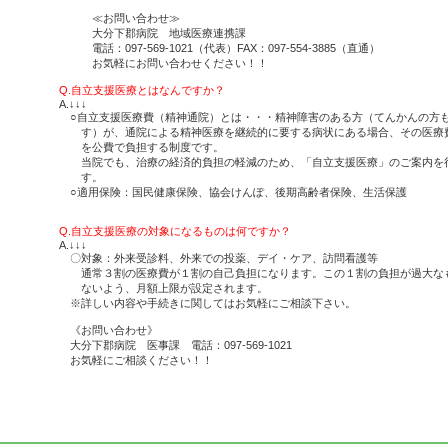
≪お問い合わせ≫
大分下郡病院 地域医療連携課
電話：097-569-1021（代表）FAX：097-554-3885（直通）
お気軽にお問い合わせください！！
Q.自立支援医療とはなんですか？
A.↓↓↓
○自立支援医療費（精神通院）とは・・・精神障害のある方（てんかんの方
す）が、通院による精神医療を継続的に要する病状にある場合、その医療
を公費で負担する制度です。
当院でも、治療の経済的負担の軽減のため、「自立支援医療」のご案内を
す。
○適用保険：国民健康保険、協会けんぽ、後期高齢者保険、生活保護
Q.自立支援医療の対象になるものは何ですか？
A.↓↓↓
〇対象：外来受診料、外来での投薬、デイ・ケア、訪問看護等
通常３割の医療費が１割の自己負担になります。この１割の負担が過大な
ないよう、月額上限が設定されます。
※詳しい内容や手続きに関してはお気軽にご相談下さい。
《お問い合わせ》
大分下郡病院 医事課 電話：097-569-1021
お気軽にご相談ください！！