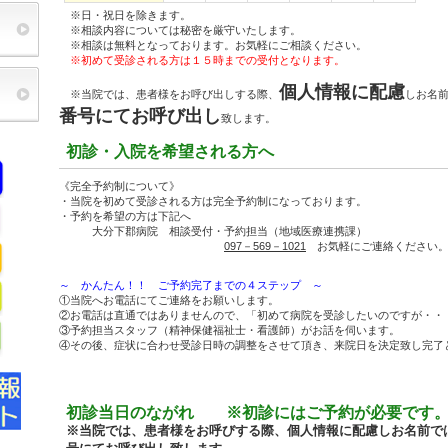
※日・祝日を除きます。
※相談内容については秘密を厳守いたします。
※相談は無料となっております。お気軽にご相談ください。
※初めて受診される方は１５時までの受付となります。
個人情報に配慮
※当院では、患者様をお呼び出しする際、
しお名
番号にてお呼び出し
致します。
初診・入院を希望される方へ
《完全予約制について》
・当院を初めて受診される方は完全予約制になっております。
・予約を希望の方は下記へ
大分下郡病院 相談受付・予約担当（地域医療連携課）
097－569－1021
お気軽にご連絡ください
～ かんたん！！ ご予約完了までの４ステップ ～
①当院へお電話にてご連絡をお願いします。
②お電話は直通ではありませんので、「初めて病院を受診したいのですが・・
③予約担当スタッフ（精神保健福祉士・看護師）がお話を伺います。
④その後、症状に合わせ受診日時の調整をさせて頂き、来院日を決定致し完了
初診当日のながれ ※初診にはご予約が必要です
※当院では、患者様をお呼びする際、個人情報に配慮しお名前で