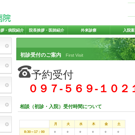
挨拶・病院紹介
院長挨拶・医師紹介
外来診療
入院案
初診受付のご案内
First Visit
予約受付
０９７-５６９-１０２
相談（初診・入院）受付時間について
月
火
水
木
金
土
8:30～17：00
○
○
○
○
○
○