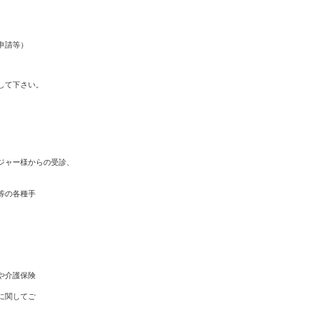
申請等）
して下さい。
ジャー様からの受診、
等の各種手
や介護保険
に関してご