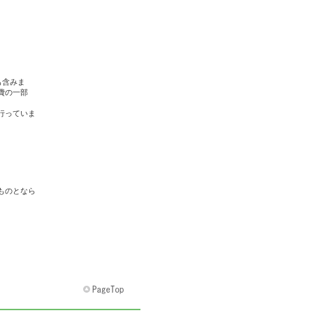
も含みま
費の一部
行っていま
ものとなら